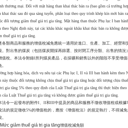
nh thương mại. Đối với mặt hàng than khai thác bán ra (bao gồm cả trường hợ
n khai thác sau đó qua sàng tuyển, phân loại theo quy trình khép kín mới bán ra
ộc đối tượng giảm thuế giá trị gia tăng. Mặt hàng than thuộc Phụ lục I ban hàn
 theo Nghị định này, tại các khâu khác ngoài khâu khai thác bán ra không đượ
m thuế giá trị gia tăng.
述各類商品和服務的增值稅減免應統一適用於進口、生產、加工、經營和
段。對出售的煤炭（包括煤炭開採再篩選、按封閉工序分類、出售的情況
增值稅。本法令附錄I所列煤炭產品，在採礦和銷售以外的階段不享受增值
免。
ờng hợp hàng hóa, dịch vụ nêu tại các Phụ lục I, II và III ban hành kèm theo 
h này thuộc đối tượng không chịu thuế giá trị gia tăng hoặc đối tượng chịu thu
 trị gia tăng 5% theo quy định của Luật Thuế giá trị gia tăng thì thực hiện theo
h của Luật Thuế giá trị gia tăng và không được giảm thuế giá trị gia tăng.
本法令一起發布的附件I、II和III中提及的商品和服務不徵收增值稅或根據
稅法的規定徵收5%的增值稅的，應按《增值稅法》的規定執行，不得減免
稅。
Mức giảm thuế giá trị gia tăng
增值稅減免額