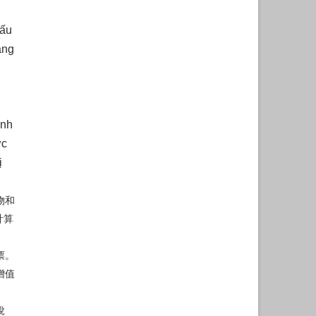
hấu
àng
anh
ực
ị
物和
計算
票。
增值
稅