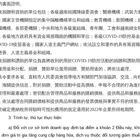
的書面證明。
收捐贈和資助的單位包括：各級越南祖國陣線委員會；醫療機構；武裝力
；國家主管機關指定的集中隔離機構單位和組織；教育機構；新聞機構；
屬機構、各部委機關；中央和地方各級黨組織、青年團、工會和越南婦女
；各級地方政府具有資金籌措職能的機關和單位；各級COVID-19防控基
OVID-19疫苗基金；國家人道主義門戶網站；依法設立和運作的具有籌資
慈善、人道主義基金和組織。
收捐贈和讚助的單位負責將收到的用於COVID-19防控活動的捐贈和讚助
確用途和分配。捐贈、贊助單位濫用捐贈、贊助用途的，將依法處理。
法令要求各省、直轄市人民委員會指導地方有關部門加強協調、交流，向
、海關提供信息，對於捐贈、贊助活動中提高價格、申報不合理的行為進
管理和嚴肅處理；密切配合管理商品和服務的購銷價格、提供商品和服務
，依法處理合同購銷價格和提供商品和服務的發票價格與事實不符的情形
於確定應納稅所得額時可抵扣費用的規定適用於2022年企業所得稅期間。
3
. Trình tự, thủ tục thực hiện
a
) Đối với cơ sở kinh doanh quy định tại điểm a khoản 2 Điều này, khi
 đơn giá trị gia tăng cung cấp hàng hóa, dịch vụ thuộc đối tượng giảm thuế