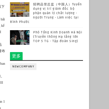
招聘品管总监（中国人）Tuyển
以下
dụng vị trí giám đốc bộ
phận quản lý chất lượng -
người Trung - Làm việc tại
 bất
Bình Phước
g kể
I
Phó Tổng Kinh Doanh Hà Nội
(Truyền thông Hạ tầng lớn
TOP 5 TG - Tập đoàn Sing)
品
發布
更多
 ban
NEWCOMPANY
I。
III
ản 1
h