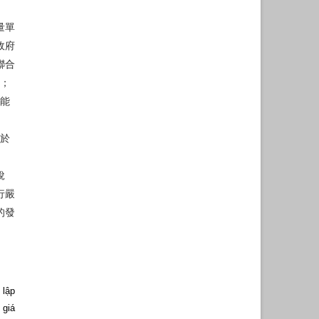
量單
政府
聯合
金；
職能
用於
稅
行嚴
的發
。
 lập
 giá