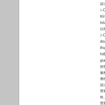
該
C
1-
tr
hó
以
C
2-
do
th
hi
gi
按
服
應
該
營
稅
營