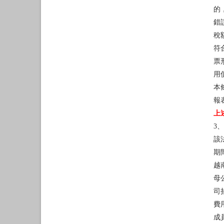
的
錯
稅
符
票
用
本
報
上
3
該
期
越
母
司
費
成