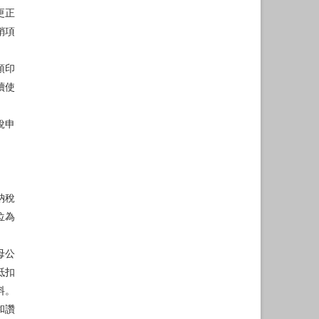
更正
銷項
預印
續使
稅申
納稅
位為
母公
抵扣
料。
和讚