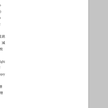
p
)
h
c
貿易
）減
稅
Nghị
ế
 quy
增
增