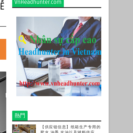
VnHeadhunter.com
Ế
熱門
【供应链信息】纸箱生产专用的
胶水,油墨,光油以及辅料供应