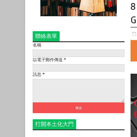
8
G
聯絡表單
名稱
以電子郵件傳送
*
訊息
*
打開本土化大門