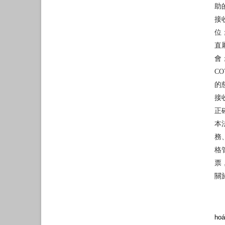
助
接
位
直
會
C
的
接
正
本
務
格
票
關
hoá