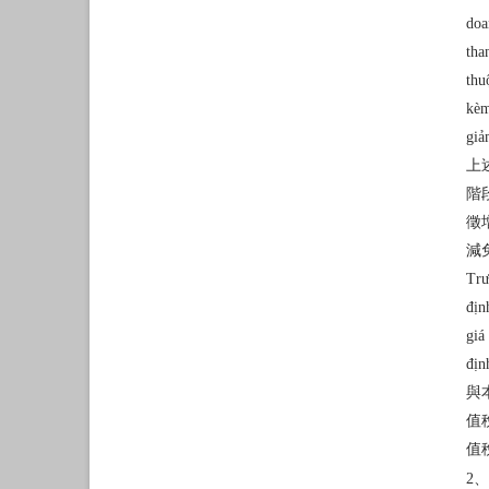
doa
tha
thu
kèm
giả
上
階
徵
減
Trư
địn
giá
địn
與
值
值
2、