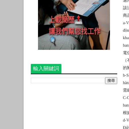
適
該
商
a-V
độn
kha
ban
電
（
輸入關鍵詞
的
b-S
hàn
需
C-C
ban
根
d-V
Điề