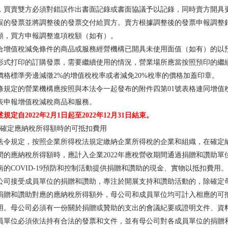
，買賣雙方必須對錯誤作出書面記錄或書面協議予以記錄，同時賣方開具
誤的發票並將調整後的發票交付給買方。賣方根據調整後的發票申報調整
額，買方申報調整進項稅額（如有）。
合增值稅減免條件的商品或服務經營機構已開具未使用面值（如有）的以
形式打印的訂購發票，需要繼續使用的情況，營業場所應當按照預印的繼
價格標準旁邊減徵2%的增值稅稅率或者減免20%稅率的價格加蓋印章。
條規定的營業機構應按照與本法令一起發布的附件四第01號表格連同增值
表申報增值稅減稅商品和服務。
述規定自2022年2月1日起至2022年12月31日結束。
、確定應納稅所得額時的可抵扣費用
法令規定，按照企業所得稅法規定繳納企業所得稅的企業和組織，在確定
間的應納稅所得額時，應計入企業2022年應稅營收期間通過捐贈和讚助單
南的COVID-19預防和控制活動提供捐贈和讚助的現金、實物以抵扣費用。
公司接受成員單位的捐贈和讚助，專注於開展支持和讚助活動的，除確定
捐贈和讚助對應的應納稅所得額外，母公司和成員單位均可計入相應的可
用。母公司必須有一份關於捐贈或贊助的支出的會議紀要或證明文件、資
員單位必須依法持有合法的發票和文件，並有母公司對各成員單位的捐贈