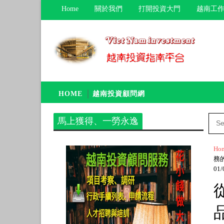
Home
關於我們
打開投資大門
越南工作
HOME
越南投資顧問網
馬上獲得、一勞永逸
Ho
務的
01/