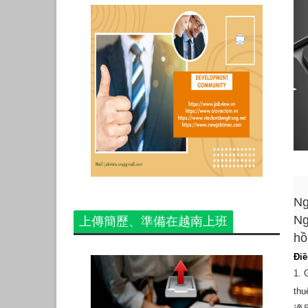
Ng
Ng
上傳簡歷、準備在越南上班
hồ
Điề
1
. 
thu