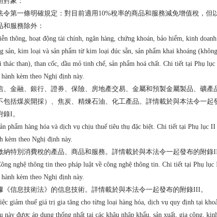
用對象：
法令第一條明確規定：對目前適用10%稅率的商品和服務減免增值稅，但
品和服務除外：
iễn thông, hoạt động tài chính, ngân hàng, chứng khoán, bảo hiểm, kinh doanh
g sản, kim loại và sản phẩm từ kim loại đúc sẵn, sản phẩm khai khoáng (khôn
i thác than), than cốc, dầu mỏ tinh chế, sản phẩm hoá chất. Chi tiết tại Phụ lục 
 hành kèm theo Nghị định này.
信、金融、銀行、證券、保險、房地產交易、金屬和預製金屬製品、礦產
不包括煤炭開採）、焦炭、精煉石油、化工產品。詳情載於與本法令一起
附錄I。
ản phẩm hàng hóa và dịch vụ chịu thuế tiêu thụ đặc biệt. Chi tiết tại Phụ lục II
h kèm theo Nghị định này.
繳納特別消費稅的產品、商品和服務。詳情載於與本法令一起發布的附錄I
ông nghệ thông tin theo pháp luật về công nghệ thông tin. Chi tiết tại Phụ lục 
 hành kèm theo Nghị định này.
據《信息技術法》的信息技術。詳情載於與本法令一起發布的附錄III。
iệc giảm thuế giá trị gia tăng cho từng loại hàng hóa, dịch vụ quy định tại kho
u này được áp dụng thống nhất tại các khâu nhập khẩu, sản xuất, gia công, kin