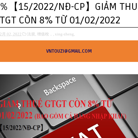
％【15/2022/NĐ-CP】GIẢM THU
TGT CÒN 8% TỪ 01/02/2022
2月 02, 2022
法規,
增值稅，,
xing-zheng,
VNTOUZI@GMAIL.COM