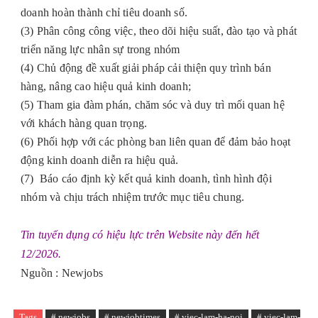
doanh hoàn thành chỉ tiêu doanh số.
(3) Phân công công việc, theo dõi hiệu suất, đào tạo và phát
triển năng lực nhân sự trong nhóm
(4) Chủ động đề xuất giải pháp cải thiện quy trình bán
hàng, nâng cao hiệu quả kinh doanh;
(5) Tham gia đàm phán, chăm sóc và duy trì mối quan hệ
với khách hàng quan trọng.
(6) Phối hợp với các phòng ban liên quan để đảm bảo hoạt
động kinh doanh diễn ra hiệu quả.
(7) Báo cáo định kỳ kết quả kinh doanh, tình hình đội
nhóm và chịu trách nhiệm trước mục tiêu chung.
Tin tuyển dụng có hiệu lực trên Website này đến hết
12/2026.
Nguồn : Newjobs
Tags
# newjobs
# newjobtimes
# viec-lam-ha-noi
# viec-lam-