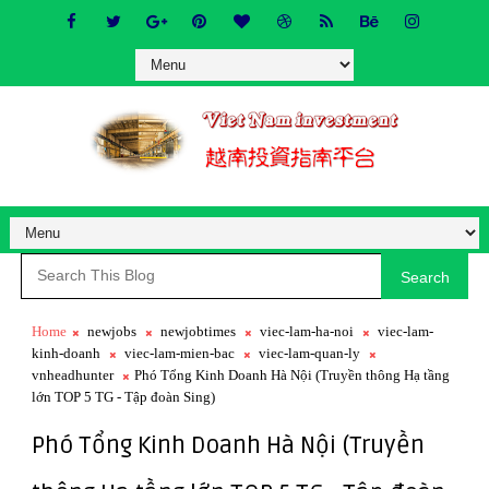
Search
Home
newjobs
newjobtimes
viec-lam-ha-noi
viec-lam-
kinh-doanh
viec-lam-mien-bac
viec-lam-quan-ly
vnheadhunter
Phó Tổng Kinh Doanh Hà Nội (Truyền thông Hạ tầng
lớn TOP 5 TG - Tập đoàn Sing)
Phó Tổng Kinh Doanh Hà Nội (Truyền