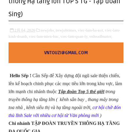
thông Hạ tầng lớn TOP 5 TG - Tập đoàn
Sing)
2月 04, 2026
newjobs,
newjobtimes,
viec-lam-ha-noi,
viec-lam-
kinh-doanh,
viec-lam-mien-bac,
viec-lam-quan-ly,
vnheadhunter,
VNTOUZI@GMAIL.COM
Hello Sếp !
Cần Sếp để Xây dựng đội ngũ sale thiện chiến,
lên kế hoạch chinh phục các mục tiêu lớn trong khu vực, làm
lớn mạnh chi nhánh thuộc
Tập đoàn
Top 5 thế giới
trong
truyền thông hạ tầng lớn ( kênh sân bay , thang máy trong
toa nhà , kênh siêu thị và hạ tầng ngoài trời,
cơ hội chờ đón
thủ lĩnh Sale với nhiều cơ hội từ Văn phòng mới
)
Chi nhánh TẬP ĐOÀN TRUYỀN THÔNG HẠ TẦNG
ĐA QUỐC GIA