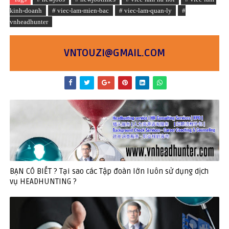
kinh-doanh
# viec-lam-mien-bac
# viec-lam-quan-ly
#
vnheadhunter
VNTOUZI@GMAIL.COM
BẠN CÓ BIẾT ? Tại sao các Tập đoàn lớn luôn sử dụng dịch
vụ HEADHUNTING ?