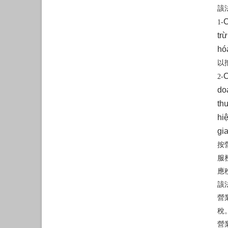
該
C
1-
tr
hó
以
C
2-
do
th
hi
gi
按
服
應
該
營
稅
營