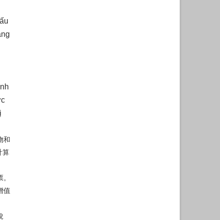
hấu
àng
anh
ực
ị
物和
計算
票。
增值
稅