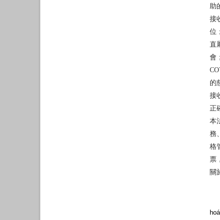
助
接
位
直
會
C
的
接
正
本
務
格
票
關
hoá