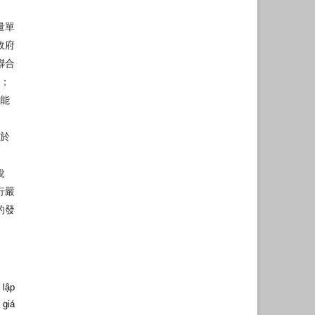
量單
政府
聯合
金；
職能
用於
稅
行嚴
的發
。
 lập
 giá