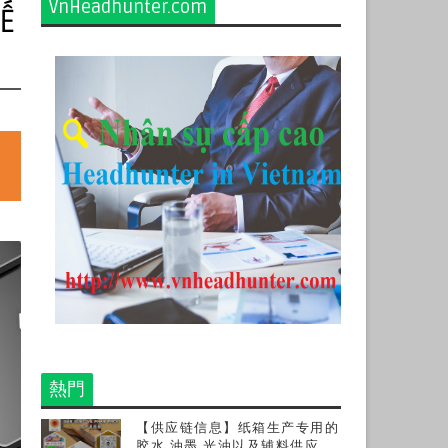
VnHeadhunter.com
Ế
熱門
【供应链信息】纸箱生产专用的
胶水,油墨,光油以及辅料供应