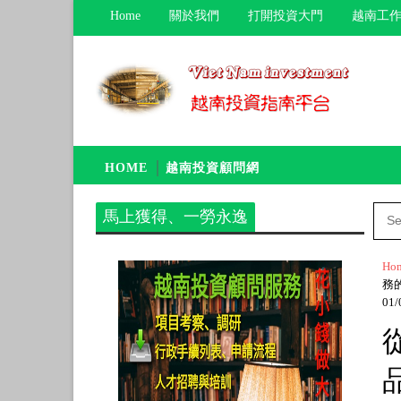
Home
關於我們
打開投資大門
越南工作
HOME
越南投資顧問網
馬上獲得、一勞永逸
Ho
務的
01/