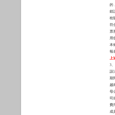
的
錯
稅
符
票
用
本
報
上
3
該
期
越
母
司
費
成