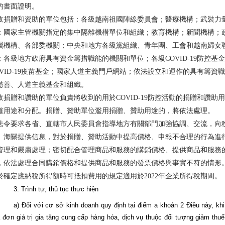
的書面證明。
收捐贈和資助的單位包括：各級越南祖國陣線委員會；醫療機構；武裝力
；國家主管機關指定的集中隔離機構單位和組織；教育機構；新聞機構；
屬機構、各部委機關；中央和地方各級黨組織、青年團、工會和越南婦女
；各級地方政府具有資金籌措職能的機關和單位；各級COVID-19防控基
OVID-19疫苗基金；國家人道主義門戶網站；依法設立和運作的具有籌資
慈善、人道主義基金和組織。
收捐贈和讚助的單位負責將收到的用於COVID-19防控活動的捐贈和讚助
確用途和分配。捐贈、贊助單位濫用捐贈、贊助用途的，將依法處理。
法令要求各省、直轄市人民委員會指導地方有關部門加強協調、交流，向
、海關提供信息，對於捐贈、贊助活動中提高價格、申報不合理的行為進
管理和嚴肅處理；密切配合管理商品和服務的購銷價格、提供商品和服務
，依法處理合同購銷價格和提供商品和服務的發票價格與事實不符的情形
於確定應納稅所得額時可抵扣費用的規定適用於2022年企業所得稅期間。
3
. Trình tự, thủ tục thực hiện
a
) Đối với cơ sở kinh doanh quy định tại điểm a khoản 2 Điều này, khi
 đơn giá trị gia tăng cung cấp hàng hóa, dịch vụ thuộc đối tượng giảm thuế