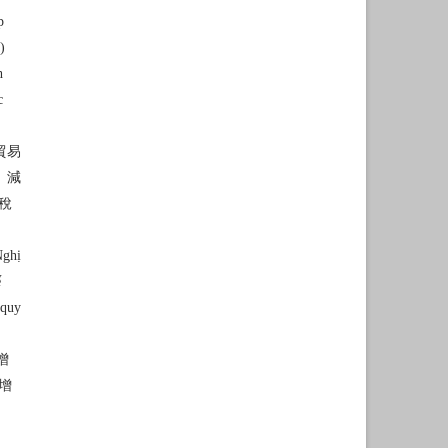
p
)
h
c
貿易
）減
稅
Nghị
ế
 quy
增
增