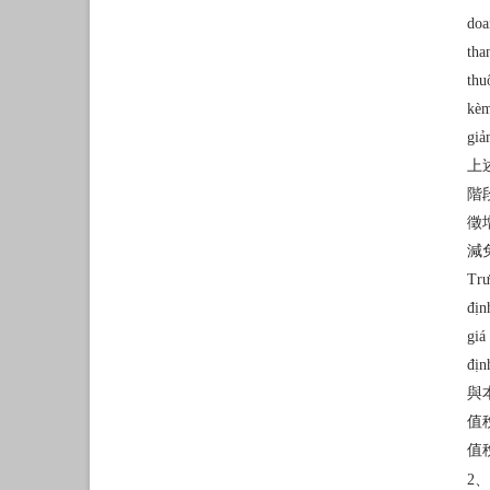
doa
tha
thu
kèm
giả
上
階
徵
減
Trư
địn
giá
địn
與
值
值
2、