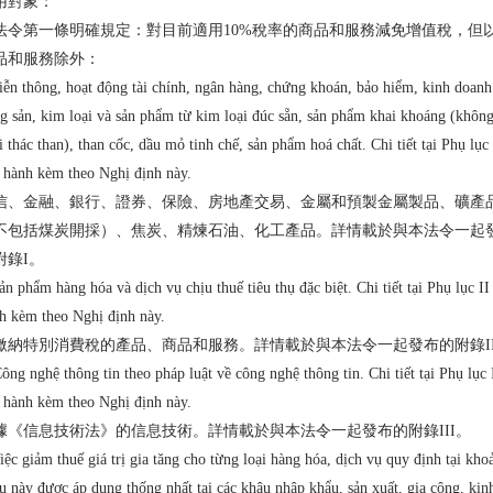
用對象：
法令第一條明確規定：對目前適用10%稅率的商品和服務減免增值稅，但
品和服務除外：
iễn thông, hoạt động tài chính, ngân hàng, chứng khoán, bảo hiểm, kinh doanh
g sản, kim loại và sản phẩm từ kim loại đúc sẵn, sản phẩm khai khoáng (khôn
i thác than), than cốc, dầu mỏ tinh chế, sản phẩm hoá chất. Chi tiết tại Phụ lục 
 hành kèm theo Nghị định này.
信、金融、銀行、證券、保險、房地產交易、金屬和預製金屬製品、礦產
不包括煤炭開採）、焦炭、精煉石油、化工產品。詳情載於與本法令一起
附錄I。
ản phẩm hàng hóa và dịch vụ chịu thuế tiêu thụ đặc biệt. Chi tiết tại Phụ lục II
h kèm theo Nghị định này.
繳納特別消費稅的產品、商品和服務。詳情載於與本法令一起發布的附錄I
ông nghệ thông tin theo pháp luật về công nghệ thông tin. Chi tiết tại Phụ lục 
 hành kèm theo Nghị định này.
據《信息技術法》的信息技術。詳情載於與本法令一起發布的附錄III。
iệc giảm thuế giá trị gia tăng cho từng loại hàng hóa, dịch vụ quy định tại kho
u này được áp dụng thống nhất tại các khâu nhập khẩu, sản xuất, gia công, kin