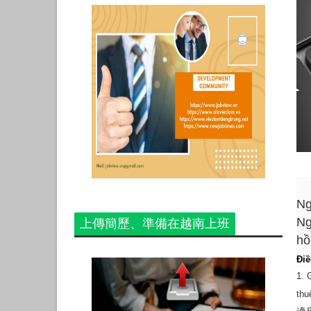
Ng
Ng
上傳簡歷、準備在越南上班
hồ
Điề
1
. 
thu