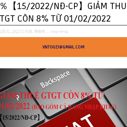
％【15/2022/NĐ-CP】GIẢM THU
TGT CÒN 8% TỪ 01/02/2022
2月 02, 2022
法規,
增值稅，,
xing-zheng,
VNTOUZI@GMAIL.COM