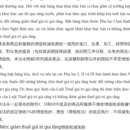
nh thương mại. Đối với mặt hàng than khai thác bán ra (bao gồm cả trường hợ
n khai thác sau đó qua sàng tuyển, phân loại theo quy trình khép kín mới bán ra
ộc đối tượng giảm thuế giá trị gia tăng. Mặt hàng than thuộc Phụ lục I ban hàn
 theo Nghị định này, tại các khâu khác ngoài khâu khai thác bán ra không đượ
m thuế giá trị gia tăng.
述各類商品和服務的增值稅減免應統一適用於進口、生產、加工、經營和
段。對出售的煤炭（包括煤炭開採再篩選、按封閉工序分類、出售的情況
增值稅。本法令附錄I所列煤炭產品，在採礦和銷售以外的階段不享受增值
免。
ờng hợp hàng hóa, dịch vụ nêu tại các Phụ lục I, II và III ban hành kèm theo 
h này thuộc đối tượng không chịu thuế giá trị gia tăng hoặc đối tượng chịu thu
 trị gia tăng 5% theo quy định của Luật Thuế giá trị gia tăng thì thực hiện theo
h của Luật Thuế giá trị gia tăng và không được giảm thuế giá trị gia tăng.
本法令一起發布的附件I、II和III中提及的商品和服務不徵收增值稅或根據
稅法的規定徵收5%的增值稅的，應按《增值稅法》的規定執行，不得減免
稅。
Mức giảm thuế giá trị gia tăng
增值稅減免額