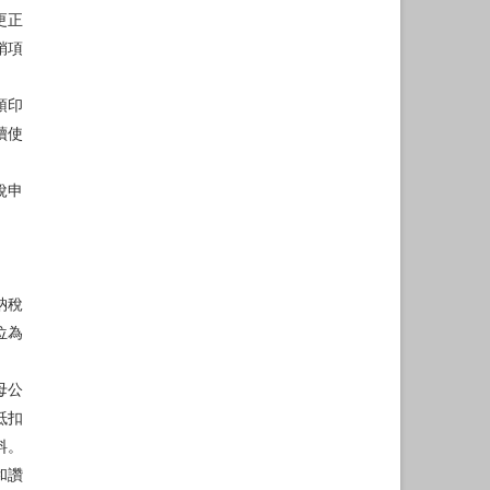
更正
銷項
預印
續使
稅申
納稅
位為
母公
抵扣
料。
和讚