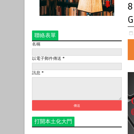
8
G
聯絡表單
名稱
以電子郵件傳送
*
訊息
*
打開本土化大門