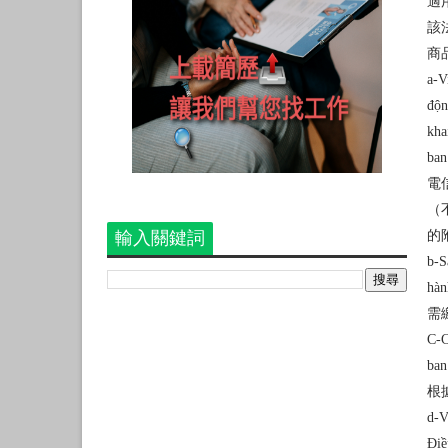
適
該
商
a-V
độn
kha
ban
電
（
輸入關鍵詞
的
b-S
hàn
需
C-C
ban
根
d-V
Điề