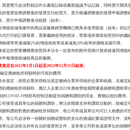
，買賣雙方必須對錯誤作出書面記錄或書面協議予以記錄，同時賣方開具
誤的發票並將調整後的發票交付給買方。賣方根據調整後的發票申報調整
額，買方申報調整進項稅額（如有）。
合增值稅減免條件的商品或服務經營機構已開具未使用面值（如有）的以
形式打印的訂購發票，需要繼續使用的情況，營業場所應當按照預印的繼
價格標準旁邊減徵2%的增值稅稅率或者減免20%稅率的價格加蓋印章。
條規定的營業機構應按照與本法令一起發布的附件四第01號表格連同增值
表申報增值稅減稅商品和服務。
述規定自2022年2月1日起至2022年12月31日結束。
、確定應納稅所得額時的可抵扣費用
法令規定，按照企業所得稅法規定繳納企業所得稅的企業和組織，在確定
間的應納稅所得額時，應計入企業2022年應稅營收期間通過捐贈和讚助單
南的COVID-19預防和控制活動提供捐贈和讚助的現金、實物以抵扣費用。
公司接受成員單位的捐贈和讚助，專注於開展支持和讚助活動的，除確定
捐贈和讚助對應的應納稅所得額外，母公司和成員單位均可計入相應的可
用。母公司必須有一份關於捐贈或贊助的支出的會議紀要或證明文件、資
員單位必須依法持有合法的發票和文件，並有母公司對各成員單位的捐贈