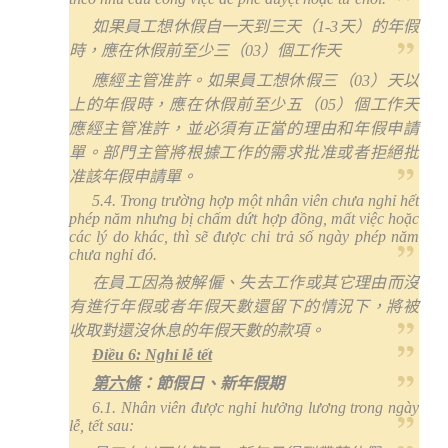
如果員工想休假自一天到三天（
1-3
天）的年假
時，應在休假前至少三（
03
）個工作天
應經主管准許。如果員工想休假三（
03
）天以
上的年假時，應在休假前至少五（
05
）個工作天
應經主管准許，並必須有正當的理由和年假申請
單。部門主管將根據工作的需求批准或者拒絕批
准該年假申請單。
5.4. Trong trường hợp một nhân viên chưa nghỉ hết
phép năm nhưng bị chấm dứt hợp đồng, mất việc hoặc
các lý do khác, thì sẽ được chi trả số ngày phép năm
chưa nghỉ đó.
在員工因為被解僱、失去工作或其它理由而沒
有進行年假或者年假天數還留下的情況下，將被
收取對還沒休息的年假天數的款項。
Điều 6: Nghỉ lễ tết
第六條
：節假日、新年假期
6.1. Nhân viên được nghỉ hưởng lương trong ngày
lễ, tết sau: