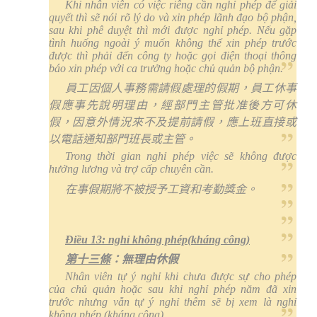
Khi nhân viên có việc riêng cần nghỉ phép để giải
quyết thì sẽ nói rõ lý do và xin phép lãnh đạo bộ phận,
sau khi phê duyệt thì mới được nghỉ phép. Nếu gặp
tình huống ngoài ý muốn không thể xin phép trước
được thì phải đến công ty hoặc gọi điện thoại thông
báo xin phép với ca trưởng hoặc chủ quản bộ phận.
員工因個人事務需請假處理的假期，員工休事
假應事先說明理由，經部門主管批准後方可休
假，因意外情況來不及提前請假，應上班直接或
以電話通知部門班長或主管。
Trong thời gian nghỉ phép việc sẽ không được
hưởng lương và trợ cấp chuyên cần.
在事假期將不被授予工資和考勤獎金。
Điều 13: nghỉ không phép(kháng công)
第十三條
：無理由休假
Nhân viên tự ý nghỉ khi chưa được sự cho phép
của chủ quản hoặc sau khi nghỉ phép năm đã xin
trước nhưng vẫn tự ý nghỉ thêm sẽ bị xem là nghỉ
không phép (kháng công)