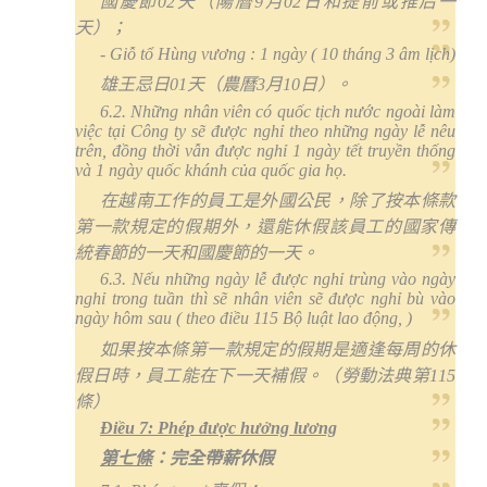
國慶節
02
天（陽曆
9
月
02
日
和提前或推后一
天
）；
- Giỗ tổ Hùng vương : 1 ngày ( 10 tháng 3 âm lịch)
雄王忌日
01
天（農曆
3
月
10
日）。
6.2. Những nhân viên có quốc tịch nước ngoài làm
việc tại Công ty sẽ được nghỉ theo những ngày lễ nêu
trên, đồng thời vẫn được nghỉ 1 ngày tết truyền thống
và 1 ngày quốc khánh của quốc gia họ.
在越南工作的員工是外國公民，除了按本條款
第一款規定的假期外，還能休假該員工的國家傳
統春節的一天和國慶節的一天。
6.3. Nếu những ngày lễ được nghỉ trùng vào ngày
nghỉ trong tuần thì sẽ nhân viên sẽ được nghỉ bù vào
ngày hôm sau ( theo điều 115 Bộ luật lao động, )
如果按本條第一款規定的假期是適逢每周的休
假日時，員工能在下一天補假。（勞動法典第
115
條）
Điều 7:
P
hép được hưởng lương
第七條
：完全帶薪休假