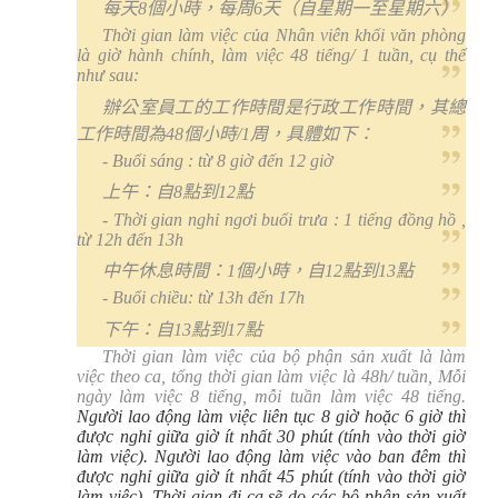
每天
8
個小時，每周
6
天（自星期一至星期六）
Thời gian làm việc của Nhân viên khối văn phòng
là giờ hành chính, làm việc 48 tiếng/ 1 tuần, cụ thể
như sau:
辦公室員工的工作時間是行政工作時間，其總
工作時間為
48
個小時
/1
周，具體如下：
- Buổi sáng : từ 8 giờ đến 12 giờ
上午：自
8
點到
12
點
- Thời gian nghỉ ngơi buổi trưa : 1 tiếng đồng hồ ,
từ 12h đến 13h
中午休息時間：
1
個小時，自
12
點到
13
點
- Buổi chiều: từ 13h đến 17h
下午：自
13
點到
17
點
Thời gian làm việc của bộ phận sản xuất là làm
việc theo ca, tổng thời gian làm việc là 48h/ tuần, Mỗi
ngày làm việc 8 tiếng, mỗi tuần làm việc
48 tiếng.
Người lao động làm việc liên tục 8 giờ hoặc 6 giờ thì
được nghỉ giữa giờ ít nhất 30 phút (tính vào thời giờ
làm việc). Người lao động làm việc vào ban đêm thì
được nghỉ giữa giờ ít nhất 45 phút (tính vào thời giờ
làm việc). Thời gian đi ca sẽ do các bộ phận sản xuất