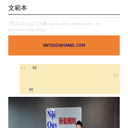
文範本
1月 23, 2022
行政,
luat-lao-dong,
nhansu,
share，ht，
iclickshare,
xing-zheng,
VNTOUZI@GMAIL.COM