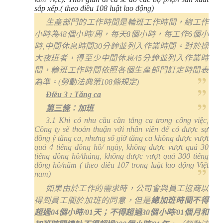
sắp xếp.( theo điều 108 luật lao động)
生產部門的工作時間是輪班工作時間，總工作
小時為
48
個小時
/
周，每天
8
個小時，每工作
6
個小
時
,
中間休息時間
30
分鐘並列入作業時間。對於操
大夜班者，得至少中間休息
45
分鐘並列入作業時
間，輪班工作時間依照各個生產部門訂定時間表
為準。
(
勞動法典第
108
條規定
)
Điều 3 : Tăng ca
第三條
：加班
3.1 Khi có nhu cầu cần tăng ca trong công việc,
Công ty sẽ thoản thuận với nhân viên để có được sự
đồng ý tăng ca, nhưng số giờ tăng ca không được vượt
quá 4 tiếng đồng hồ/ ngày, không được vượt quá 30
tiếng đồng hồ/tháng, không được vượt quá 300 tiếng
đồng hồ/năm ( theo điều 107 trong luật lao động Việt
nam)
如果由於工作的需求時，公司會與員工協商以
得到員工關於加班的同意，但是
總加班時間不得
超過
04
個小時
/01
天；不得超過
30
個小時
/01
個月和