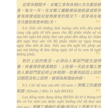
在懷孕期間中，女職工享有休假
05
次次產前檢
查，每次一天。在女職工離醫療設施很遠或懷孕
者有病理或胎兒發育異常的情況下，就享有在每
次次產前檢查休假
2
天。
9.4. Đối với những tình huống nêu trên đều phải
cung cấp giấy tờ liên quan cho Bộ phận nhân sự và
sau khi nghỉ hết phép thai sản phải đến đăng ký chấm
dứt nghỉ thai sản với Bộ phận nhân sự ngay trong
ngày đầu tiên đi làm. Nếu sau khi nghỉ hết phép sai
sản mà không đi làm đúng ngày thì sẽ bị xem là nghỉ
không phép.
對於上述的情況，必須向人事部門提交證明
書，併產假待遇滿期后，上班第一天該女職工應
到人事部門登記終止休假期。如果到返回上班的
日期而沒有上班時，被視為無理由休假。
9.5.
Chế độ thai sản đối với nam :
/
男職工的產假
制度
: (
Khoản 2 điều 31 luật BHXH
)
Lao động nam đang đóng BHXH đủ từ 6 tháng trở
lên có Vợ sinh con được nghỉ hưởng chế độ thai sản
như sau:
/
男職工繳納社保滿
6
個月以上而妻子生小