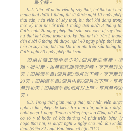
取全薪。
9.2. Nếu nữ nhân viên bị sảy thai, hư thai khi mới
mang thai dưới 1 tháng thì sẽ được nghỉ 10 ngày phép
thai sản, nếu viên bị sảy thai, hư thai khi đang trong
thời kỳ thai nhi từ trên 1 tháng đến dưới 3 tháng thì
được nghỉ 20 ngày phép thai sản, nếu viên bị sảy thai,
hư thai khi đang trong thời kỳ thai nhi từ trên 3 tháng
đến dưới 6 tháng thì được nghỉ 40 ngày phép thai sản,
nếu bị sảy thai, hư thai khi thai nhi trên sáu tháng thì
được nghỉ 50 ngày phép thai sản.
如果女職工懷孕是少於
1
個月產生流產、墮
胎、吸引產、鉗產或死胎等情況時，享有產假
10
天；如果懷孕自
1
個月到
3
個月以下時，享有產假
20
天；如果懷孕自
3
個月內到
6
個月以下時，享有
產假
40
天；如果懷孕自
6
個月以上時，享有產假
50
天。
9.3. Trong thời gian mang thai, nữ nhân viên được
nghỉ 5 lần phép để kiểm tra thai nhi, mỗi lần được
nghỉ phép 1 ngày. Trong trường hợp lao động nữ ở xa
cơ sở y tế hoặc có bất thường về phát triển bệnh lý
hoặc thai nhi, sẽ được nghỉ 2 ngày cho mỗi lần khám
thai. (
Điều 32 Luật Bảo hiểm xã hội 2014
)