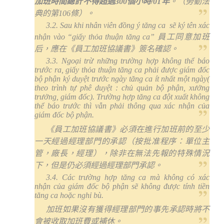
加班時間總計不得超過
300
個小時
/01
年
。（勞動法
典的第
106
條）。
3.2. Sau khi nhân viên đồng ý tăng ca
sẽ ký tên xác
nhận vào “giấy thỏa thuận tăng ca”
員工同意加班
后，應在《員工加班協議書》簽名確認。
3.3. Ngoại trừ những trường hợp không thể báo
trước ra, giấy thỏa thuận tăng ca phải được giám đốc
bộ phận ký duyệt trước ngày tăng ca ít nhất một ngày(
theo trình tự phê duyệt : chủ quản bộ phận, xưởng
trưởng, giám đốc). Trường hợp tăng ca đột xuất không
thể báo trước thì vẫn phải thông qua xác nhận của
giám đốc bộ phận.
《員工加班協議書》必須在進行加班前的至少
一天經過經理部門的承認（按批准程序：單位主
管，廠長，經理），除非在無法先報的特殊情況
下，但是仍必須經過經理部門承認。
3.4. Các trường hợp tăng ca mà không có xác
nhận của giám đốc bộ phận sẽ không được tính tiền
tăng ca hoặc nghỉ bù.
加班如果沒有獲得經理部門的事先承認時將不
會被收取加班費或補休。