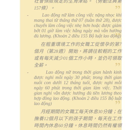
社會保險規定的生育津貼。（勞動法典第
157
條）。
-
Lao động nữ làm công việc nặng nhọc khi
mang thai từ tháng thứ 07
(tuần thứ 28)
, được
chuyển làm công việc nhẹ hơn hoặc được giảm
bớt 01 giờ làm việc hằng ngày mà vẫn hưởng
đủ lương.
(Khoản 2 điều 155 Bộ luật lao động)
在粗重環境工作的女職工從懷孕的第
7
個月（第
28
週）開始，將調往較輕的工作
或有每天減少
01
個工作小時，並仍可領取
全薪。
-
Lao động nữ trong thời gian hành kinh
được nghỉ mỗi ngày 30 phút; trong thời gian
nuôi con dưới 12 tháng tuổi, được nghỉ mỗi
ngày 60 phút trong thời gian làm việc. Thời
gian nghỉ vẫn được hưởng đủ tiền lương theo
hợp đồng lao động.
(Khoản 2 điều 155 Bộ luật
lao động)
月經期間的女職工每天休息
30
分鐘；在
撫養
12
個月以下的孩子期間，每天在工作
時間內休息
60
分鐘。休息時間仍然有權領