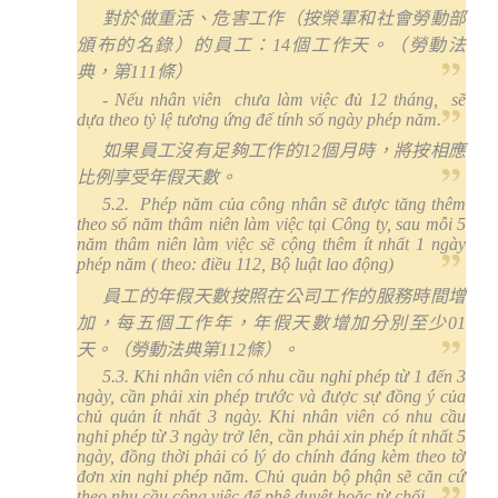
對於做重活、危害工作（按榮軍和社會勞動部
頒布的名錄）的員工：
14
個工作天。（勞動法
典，第
111
條）
- Nếu nhân viên
chưa làm việc đủ 12 tháng,
sẽ
dựa theo tỷ lệ tương ứng đế tính số ngày phép năm.
如果員工沒有足夠工作的
12
個月時，將按相應
比例享受年假天數。
5.2.
Phép năm của công nhân sẽ được tăng thêm
theo số năm thâm niên làm việc tại Công ty, sau mỗi 5
năm thâm niên làm việc sẽ cộng thêm ít nhất 1 ngày
phép năm ( theo: điều 112, Bộ luật lao động)
員工的年假天數按照在公司工作的服務時間增
加，每五個工作年，年假天數增加分別至少
01
天。（勞動法典第
112
條）。
5.3. Khi nhân viên có nhu cầu nghỉ phép từ 1 đến 3
ngày, cần phải xin phép trước và được sự đồng ý của
chủ quản ít nhất 3 ngày. Khi nhân viên có nhu cầu
nghỉ phép từ 3 ngày trở lên, cần phải xin phép ít nhất 5
ngày, đồng thời phải có lý do chính đáng kèm theo tờ
đơn xin nghỉ phép năm. Chủ quản bộ phận sẽ căn cứ
theo nhu cầu công việc để phê duyệt hoặc từ chối.