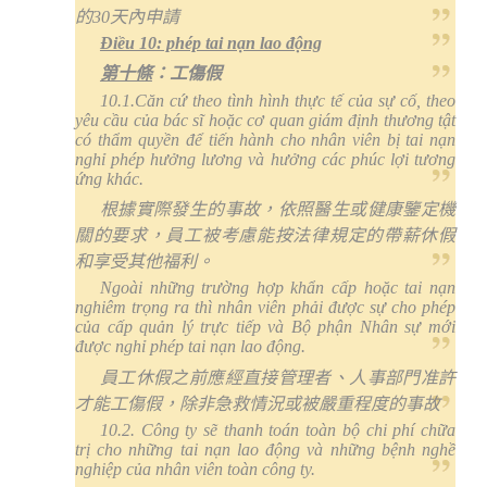
的
30
天內申請
Điều 10: phép tai nạn lao động
第十條
：工傷假
10.1.Căn cứ theo tình hình thực tế của sự cố, theo
yêu cầu của bác sĩ hoặc cơ quan giám định thương tật
có thẩm quyền để tiến hành cho nhân viên bị tai nạn
nghỉ phép hưởng lương và hưởng các phúc lợi tương
ứng khác.
根據實際發生的事故，依照醫生或健康鑒定機
關的要求，員工被考慮能按法律規定的帶薪休假
和享受其他福利。
Ngoài những trường hợp khẩn cấp hoặc tai nạn
nghiêm trọng ra thì nhân viên phải được sự cho phép
của cấp quản lý trực tiếp và Bộ phận Nhân sự mới
được nghỉ phép tai nạn lao động.
員工休假之前應經直接管理者、人事部門准許
才能工傷假，除非急救情況或被嚴重程度的事故
10.2. Công ty sẽ thanh toán toàn bộ chi phí chữa
trị cho những tai nạn lao động và những bệnh nghề
nghiệp của nhân viên toàn công ty.