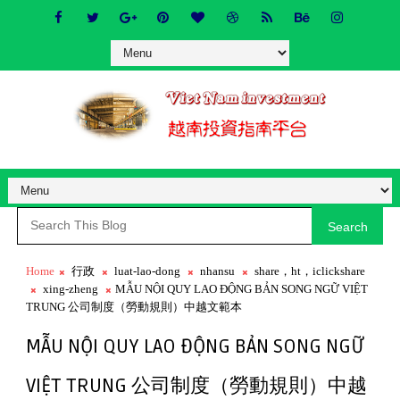
Search
Home
行政
luat-lao-dong
nhansu
share，ht，iclickshare
xing-zheng
MẪU NỘI QUY LAO ĐỘNG BẢN SONG NGỮ VIỆT
TRUNG 公司制度（勞動規則）中越文範本
MẪU NỘI QUY LAO ĐỘNG BẢN SONG NGỮ
VIỆT TRUNG 公司制度（勞動規則）中越