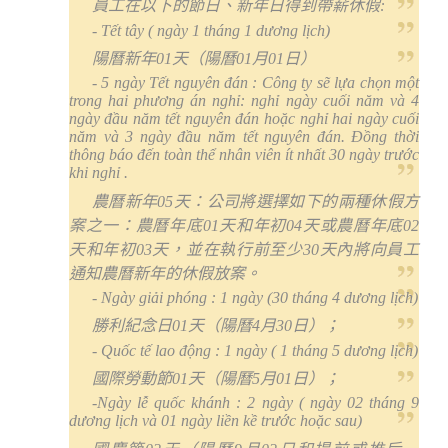
員工在以下的節日、新年日得到帶薪休假
:
- Tết tây ( ngày 1 tháng 1 dương lịch)
陽曆新年
01
天（陽曆
01
月
01
日）
- 5 ngày Tết nguyên đán : Công ty sẽ lựa chọn một
trong hai phương án nghỉ: nghỉ ngày cuối năm và 4
ngày đầu năm tết nguyên đán hoặc nghỉ hai ngày cuối
năm và 3 ngày đầu năm tết nguyên đán. Đồng thời
thông báo đến toàn thể nhân viên ít nhất 30 ngày trước
khi nghỉ .
農曆新年
05
天：公司將選擇如下的兩種休假方
案之一：農曆年底
01
天和年初
04
天或農曆年底
02
天和年初
03
天，並在執行前至少
30
天內將向員工
通知農曆新年的休假放案。
- Ngày giải phóng : 1 ngày (30 tháng 4 dương lịch)
勝利紀念日
01
天（陽曆
4
月
30
日）；
- Quốc tế lao động : 1 ngày ( 1 tháng 5 dương lịch)
國際勞動節
01
天（陽曆
5
月
01
日）；
-Ngày lễ quốc khánh : 2 ngày ( ngày 02 tháng 9
dương lịch và 01 ngày liền kề trước hoặc sau)