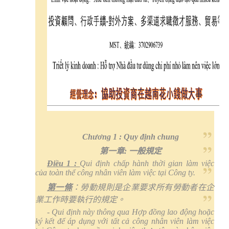
Chương 1 :
Q
u
y
định chung
第一章
:
一般規定
Điều 1 :
Qui định chấp hành thời gian làm việc
của toàn thể công nhân viên làm việc tại Công ty.
第一條
：勞動規則是企業要求所有勞動者在企
業工作時要執行的規定。
- Qui định này thông qua Hợp đồng lao động hoặc
ký kết để áp dụng với tất cả công nhân viên làm việc