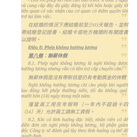
và cung cấp đầy đủ giấy đăng ký kết hôn hoặc giấy tờ
liên quan có xác nhận của cơ quan có thẩm quyền khi
trở lại làm việc.
在結婚的情況下應結婚前至少
03
天報告，並附
帶結婚登記證書、結婚卡或地方機關的有關證書
以證明。
Điều 8:
P
hép không hưởng lương
第八條
：無薪休假
8.1. Phép nghỉ không lương là nghỉ không được
hưởng lương nhưng vẫn có tiền trợ cấp chuyên cần.
無薪休假是沒有帶新但是仍有考勤獎金的休假
Nghỉ không hưởng lương chỉ cho phép khi người
lao động hết phép thường niên, tối đa không quá
mười bốn
(
14
) ngày trong một năm.
僅當員工用完年假時（一年內不超過十四
（
14
）天）允許員工請無工資假。
8.2. Khi có tình huống đặc biệt, nhân viên có để
điền đơn xin nghỉ phép không lương, bộ phận giám
đốc Công ty sẽ đánh giá tùy theo tình huống cụ thể để
quyết định