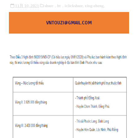
11月 10, 2021
share，ht，iclickshare,
xing-zheng,
VNTOUZI@GMAIL.COM