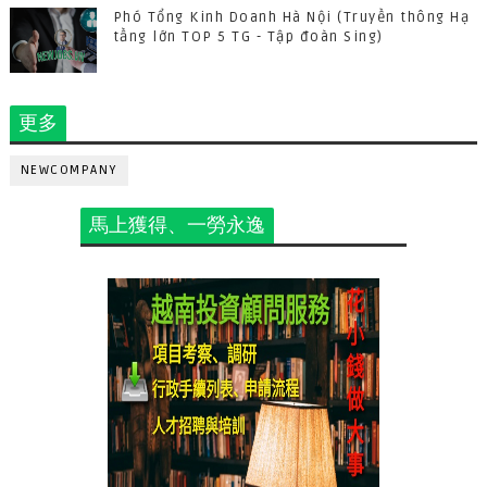
Phó Tổng Kinh Doanh Hà Nội (Truyền thông Hạ
tầng lớn TOP 5 TG - Tập đoàn Sing)
更多
NEWCOMPANY
馬上獲得、一勞永逸