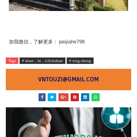
加我微信，了解更多： peijiahe798
Tags
# share，ht，iclickshare
# xing-zheng
VNTOUZI@GMAIL.COM