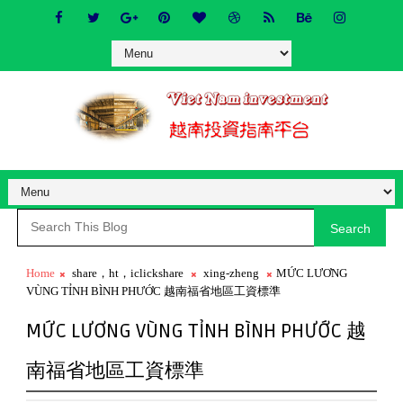
Search
Home
share，ht，iclickshare
xing-zheng
MỨC LƯƠNG
VÙNG TỈNH BÌNH PHƯỚC 越南福省地區工資標準
MỨC LƯƠNG VÙNG TỈNH BÌNH PHƯỚC 越
南福省地區工資標準